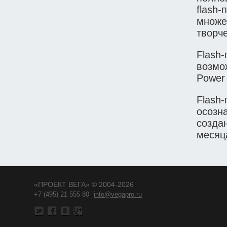
flash-
множе
творче
Flash
возмо
Power 
Flash
осозн
созда
месяц
«ПРОЕКТ ВЕГА» © 2004-2026
+7 (495) 21 555 80
info@vegapro.ru