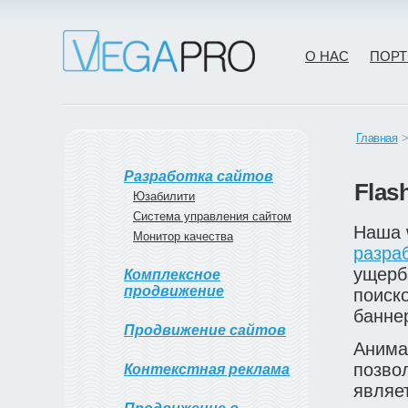
О НАС
ПОР
Главная
Разработка сайтов
Flas
Юзабилити
Система управления сайтом
Наша 
Монитор качества
разра
ущерб
Комплексное
продвижение
поиск
баннер
Продвижение сайтов
Анимац
позво
Контекстная реклама
являе