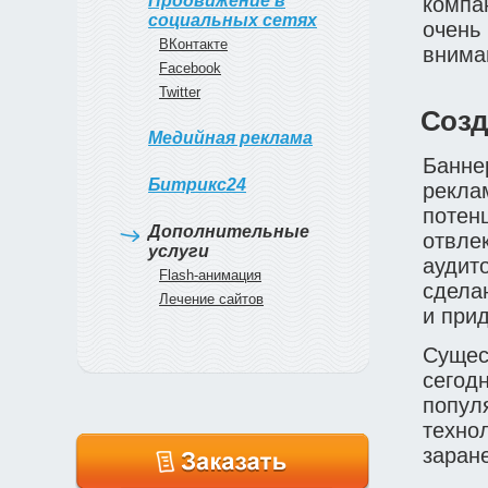
Продвижение в
компа
социальных сетях
очень
ВКонтакте
внима
Facebook
Twitter
Созд
Медийная реклама
Банне
Битрикс24
рекла
потен
Дополнительные
отвле
услуги
аудит
Flash-анимация
сдела
Лечение сайтов
и при
Сущест
сегод
попул
техно
заран