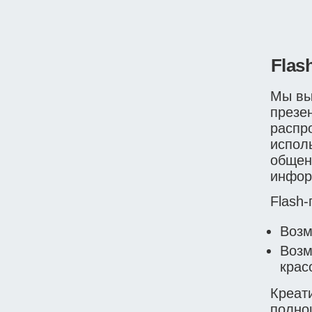
Flas
Мы вы
презе
распр
испол
общен
инфор
Flash-
Возм
Возм
крас
Креат
полно